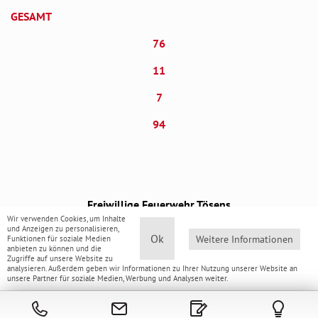
GESAMT
76
11
7
94
Freiwillige Feuerwehr Tösens
Steinach 44 · 6541 Tösens
Wir verwenden Cookies, um Inhalte
und Anzeigen zu personalisieren,
Tel
+43 5477 21928
Ok
Weitere Informationen
Funktionen für soziale Medien
anbieten zu können und die
toesens@feuerwehr.tirol
·
www.ff-toesens.at
Zugriffe auf unsere Website zu
analysieren. Außerdem geben wir Informationen zu Ihrer Nutzung unserer Website an
unsere Partner für soziale Medien, Werbung und Analysen weiter.