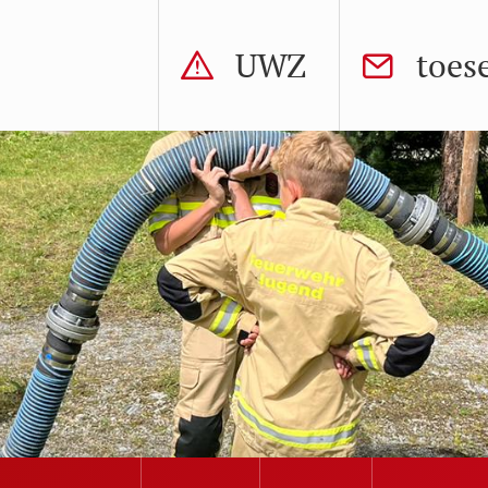
UWZ
toes