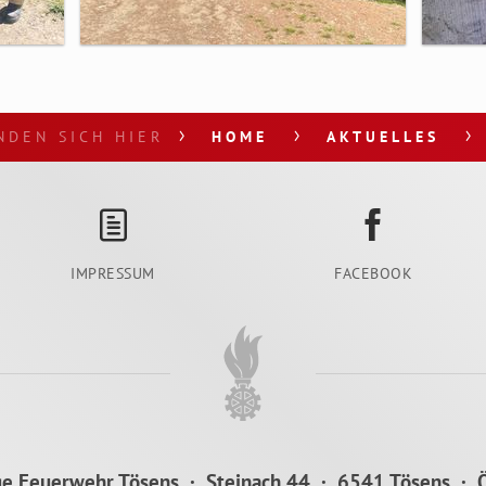
NDEN SICH HIER
HOME
AKTUELLES
IMPRESSUM
FACEBOOK
ige Feuerwehr Tösens · Steinach 44 · 6541 Tösens · Ö