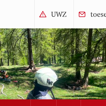
UWZ
toes