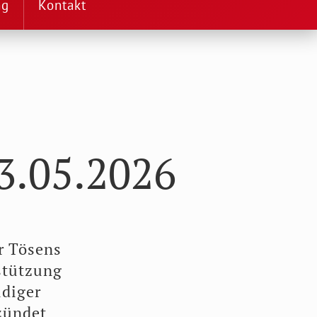
ng
Kontakt
3.05.2026
r Tösens
stützung
udiger
zündet